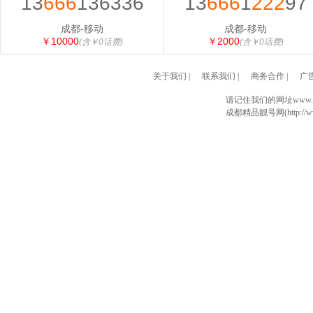
13
666
136336
13
666
1
222
97
成都-移动
成都-移动
￥10000
￥2000
(含￥0话费)
(含￥0话费)
关于我们
|
联系我们
|
商务合作
|
广
请记住我们的网址www.028
成都精品靓号网(http://www