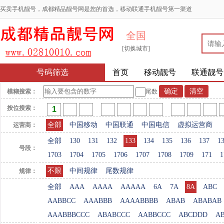
买卖手机靓号，成都精品靓号网是您的首选，移动联通手机靓号第一渠道
全国
[切换城市]
号码筛选
首页
移动靓号
联通靓号
模糊搜索：
尾数
按位搜索：
全部
中国移动
中国联通
中国电信
虚拟运营商
运营商：
全部
130
131
132
133
134
135
136
137
1
号段：
1703
1704
1705
1706
1707
1708
1709
171
1
不限
中间规律
尾数规律
规律：
全部
AAA
AAAA
AAAAA
6A
7A
8A
ABC
AABBCC
AAABBB
AAAABBBB
ABAB
ABABAB
AAABBBCCC
ABABCCC
AABBCCC
ABCDDD
A