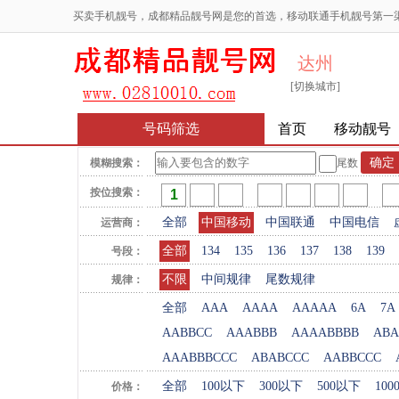
买卖手机靓号，成都精品靓号网是您的首选，移动联通手机靓号第一
达州
[切换城市]
号码筛选
首页
移动靓号
模糊搜索：
尾数
按位搜索：
全部
中国移动
中国联通
中国电信
运营商：
全部
134
135
136
137
138
139
号段：
不限
中间规律
尾数规律
规律：
全部
AAA
AAAA
AAAAA
6A
7A
AABBCC
AAABBB
AAAABBBB
ABA
AAABBBCCC
ABABCCC
AABBCCC
全部
100以下
300以下
500以下
10
价格：