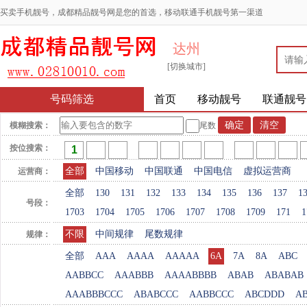
买卖手机靓号，成都精品靓号网是您的首选，移动联通手机靓号第一渠道
达州
[切换城市]
号码筛选
首页
移动靓号
联通靓号
模糊搜索：
尾数
按位搜索：
全部
中国移动
中国联通
中国电信
虚拟运营商
运营商：
全部
130
131
132
133
134
135
136
137
1
号段：
1703
1704
1705
1706
1707
1708
1709
171
1
不限
中间规律
尾数规律
规律：
全部
AAA
AAAA
AAAAA
6A
7A
8A
ABC
AABBCC
AAABBB
AAAABBBB
ABAB
ABABAB
AAABBBCCC
ABABCCC
AABBCCC
ABCDDD
A