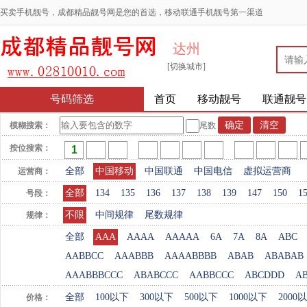
买卖手机靓号，成都精品靓号网是您的首选，移动联通手机靓号第一渠道
达州
[切换城市]
号码筛选
首页
移动靓号
联通靓号
模糊搜索：
尾数
按位搜索：
全部
中国移动
中国联通
中国电信
虚拟运营商
运营商：
全部
134
135
136
137
138
139
147
150
1
号段：
不限
中间规律
尾数规律
规律：
全部
AAA
AAAA
AAAAA
6A
7A
8A
ABC
AABBCC
AAABBB
AAAABBBB
ABAB
ABABAB
AAABBBCCC
ABABCCC
AABBCCC
ABCDDD
A
全部
100以下
300以下
500以下
1000以下
2000
价格：