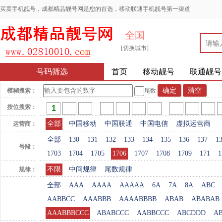
买卖手机靓号，成都精品靓号网是您的首选，移动联通手机靓号第一渠道
全国
[切换城市]
号码筛选
首页
移动靓号
联通靓号
模糊搜索：
尾数
按位搜索：
全部
中国移动
中国联通
中国电信
虚拟运营商
运营商：
全部
130
131
132
133
134
135
136
137
1
号段：
1703
1704
1705
1706
1707
1708
1709
171
1
不限
中间规律
尾数规律
规律：
全部
AAA
AAAA
AAAAA
6A
7A
8A
ABC
AABBCC
AAABBB
AAAABBBB
ABAB
ABABAB
AAABBBCCC
ABABCCC
AABBCCC
ABCDDD
A