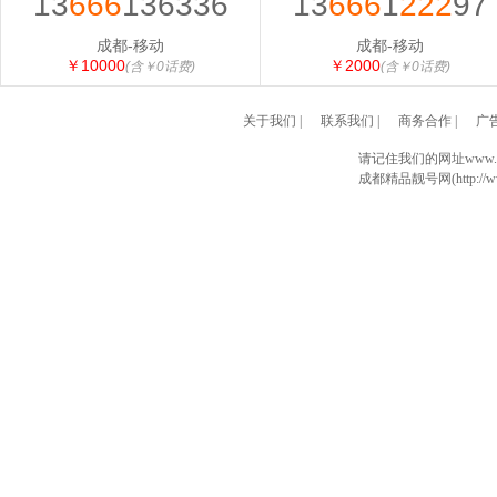
13
666
136336
13
666
1
222
97
成都-移动
成都-移动
￥10000
￥2000
(含￥0话费)
(含￥0话费)
关于我们
|
联系我们
|
商务合作
|
广
请记住我们的网址www.028
成都精品靓号网(http://www