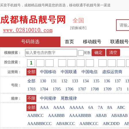
买卖手机靓号，成都精品靓号网是您的首选，移动联通手机靓号第一渠道
全国
[切换城市]
号码筛选
首页
移动靓号
联通靓号
模糊搜索：
尾数
按位搜索：
全部
中国移动
中国联通
中国电信
虚拟运营商
运营商：
全部
130
131
132
133
134
135
136
137
1
号段：
1703
1704
1705
1706
1707
1708
1709
171
1
不限
中间规律
尾数规律
规律：
全部
AAA
AAAA
AAAAA
6A
7A
8A
ABC
AABBCC
AAABBB
AAAABBBB
ABAB
ABABAB
AAABBBCCC
ABABCCC
AABBCCC
ABCDDD
A