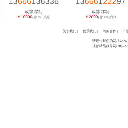
13
666
136336
13
666
1
222
97
成都-移动
成都-移动
￥10000
￥2000
(含￥0话费)
(含￥0话费)
关于我们
|
联系我们
|
商务合作
|
广
请记住我们的网址www.028
成都精品靓号网(http://www