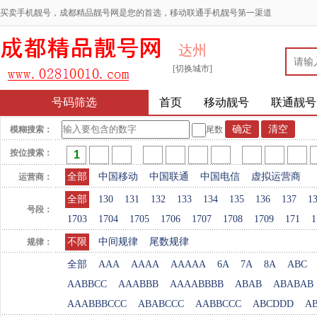
买卖手机靓号，成都精品靓号网是您的首选，移动联通手机靓号第一渠道
达州
[切换城市]
号码筛选
首页
移动靓号
联通靓号
模糊搜索：
尾数
按位搜索：
全部
中国移动
中国联通
中国电信
虚拟运营商
运营商：
全部
130
131
132
133
134
135
136
137
1
号段：
1703
1704
1705
1706
1707
1708
1709
171
1
不限
中间规律
尾数规律
规律：
全部
AAA
AAAA
AAAAA
6A
7A
8A
ABC
AABBCC
AAABBB
AAAABBBB
ABAB
ABABAB
AAABBBCCC
ABABCCC
AABBCCC
ABCDDD
A