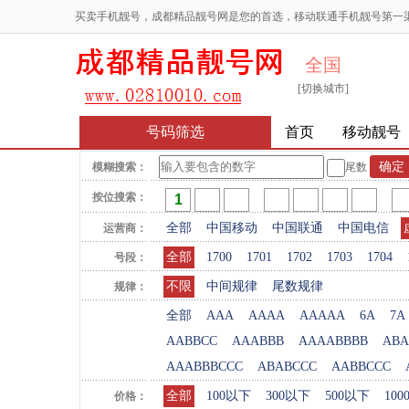
买卖手机靓号，成都精品靓号网是您的首选，移动联通手机靓号第一
全国
[切换城市]
号码筛选
首页
移动靓号
模糊搜索：
尾数
按位搜索：
全部
中国移动
中国联通
中国电信
运营商：
全部
1700
1701
1702
1703
1704
号段：
不限
中间规律
尾数规律
规律：
全部
AAA
AAAA
AAAAA
6A
7A
AABBCC
AAABBB
AAAABBBB
ABA
AAABBBCCC
ABABCCC
AABBCCC
全部
100以下
300以下
500以下
10
价格：