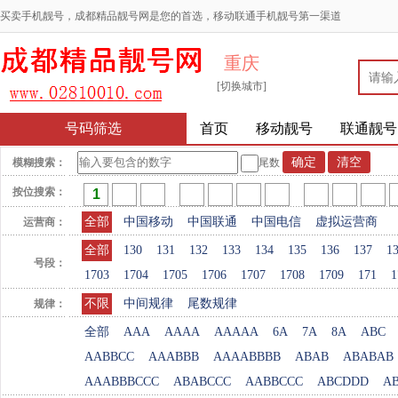
买卖手机靓号，成都精品靓号网是您的首选，移动联通手机靓号第一渠道
重庆
[切换城市]
号码筛选
首页
移动靓号
联通靓号
模糊搜索：
尾数
按位搜索：
全部
中国移动
中国联通
中国电信
虚拟运营商
运营商：
全部
130
131
132
133
134
135
136
137
1
号段：
1703
1704
1705
1706
1707
1708
1709
171
1
不限
中间规律
尾数规律
规律：
全部
AAA
AAAA
AAAAA
6A
7A
8A
ABC
AABBCC
AAABBB
AAAABBBB
ABAB
ABABAB
AAABBBCCC
ABABCCC
AABBCCC
ABCDDD
A